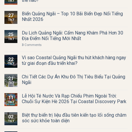
thế nào?
Th7
Biển Quảng Ngãi – Top 10 Bãi Biển Đẹp Nổi Tiếng
27
Nhất 2026
Th7
Du Lịch Quảng Ngãi: Cẩm Nang Khám Phá Hơn 30
25
Địa Điểm Nổi Tiếng Mới Nhất
Th7
3
Comments
Vì sao Coastal Quảng Ngãi thu hút khách hàng ngay
22
từ giai đoạn đầu triển khai?
Th7
Chi Tiết Các Dự Án Khu Đô Thị Tiêu Biểu Tại Quảng
21
Ngãi
Th7
Lễ Hội Té Nước Và Rạp Chiếu Phim Ngoài Trời:
11
Chuỗi Sự Kiện Hè 2026 Tại Coastal Discovery Park
Th7
Biệt thự biển trị liệu đầu tiên kiến tạo lối sống chăm
02
sóc sức khỏe toàn diện
Th7