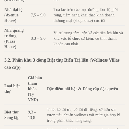
Nhà đại lộ
Tọa lạc trên các trục đường lớn, lộ giới
(Avenue
7,5 – 9,0
rộng, tiềm năng khai thác kinh doanh
House)
thương mại (shophouse) cực tốt.
Nhà quảng
Vị trí trung tâm, cận kề các tiện ích lớn và
trường
8,3 – 9,0
khu vực tổ chức sự kiện, có tính thanh
(Plaza
khoản cao nhất.
House)
3.2. Phân khu 3 dòng Biệt thự Biển Trị liệu (Wellness Villas
cao cấp)
Giá bán
tham
Loại biệt
khảo
Đặc điểm nổi bật & Đẳng cấp đặc quyền
thự
(Tỷ
VND)
Thiết kế tối ưu, có lối đi riêng, sở hữu sân
Biệt thự
9,3 –
vườn tiêu chuẩn wellness với mức giá hợp lý
Song lập
13,8
trong phân khúc hạng sang.