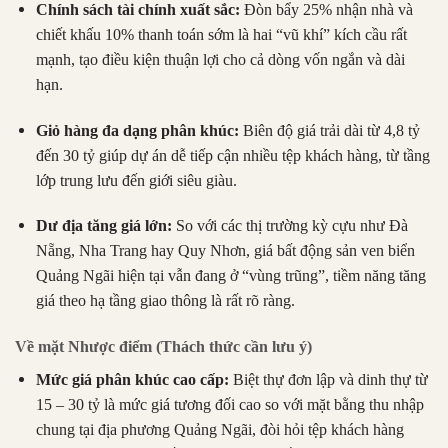
Chính sách tài chính xuất sắc:
Đòn bẩy 25% nhận nhà và
chiết khấu 10% thanh toán sớm là hai “vũ khí” kích cầu rất
mạnh, tạo điều kiện thuận lợi cho cả dòng vốn ngắn và dài
hạn.
Giỏ hàng đa dạng phân khúc:
Biên độ giá trải dài từ 4,8 tỷ
đến 30 tỷ giúp dự án dễ tiếp cận nhiều tệp khách hàng, từ tầng
lớp trung lưu đến giới siêu giàu.
Dư địa tăng giá lớn:
So với các thị trường kỳ cựu như Đà
Nẵng, Nha Trang hay Quy Nhơn, giá bất động sản ven biển
Quảng Ngãi hiện tại vẫn đang ở “vùng trũng”, tiềm năng tăng
giá theo hạ tầng giao thông là rất rõ ràng.
Về mặt Nhược điểm (Thách thức cần lưu ý)
Mức giá phân khúc cao cấp:
Biệt thự đơn lập và dinh thự từ
15 – 30 tỷ là mức giá tương đối cao so với mặt bằng thu nhập
chung tại địa phương Quảng Ngãi, đòi hỏi tệp khách hàng