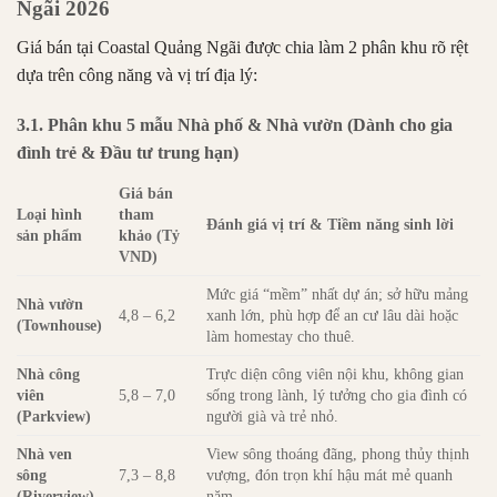
Ngãi 2026
Giá bán tại Coastal Quảng Ngãi được chia làm 2 phân khu rõ rệt
dựa trên công năng và vị trí địa lý:
3.1. Phân khu 5 mẫu Nhà phố & Nhà vườn (Dành cho gia
đình trẻ & Đầu tư trung hạn)
Giá bán
Loại hình
tham
Đánh giá vị trí & Tiềm năng sinh lời
sản phẩm
khảo (Tỷ
VND)
Mức giá “mềm” nhất dự án; sở hữu mảng
Nhà vườn
4,8 – 6,2
xanh lớn, phù hợp để an cư lâu dài hoặc
(Townhouse)
làm homestay cho thuê.
Nhà công
Trực diện công viên nội khu, không gian
viên
5,8 – 7,0
sống trong lành, lý tưởng cho gia đình có
(Parkview)
người già và trẻ nhỏ.
Nhà ven
View sông thoáng đãng, phong thủy thịnh
sông
7,3 – 8,8
vượng, đón trọn khí hậu mát mẻ quanh
(Riverview)
năm.