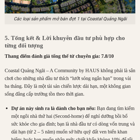
Các loại sản phẩm mở bán đợt 1 tại Coastal Quảng Ngãi
5. Tổng kết & Lời khuyên đầu tư phù hợp cho
từng đối tượng
Thang điểm đánh giá tổng thể từ chuyên gia:
7.8/10
Coastal Quảng Ngãi – A Community by HAUS không phải là sân
chơi cho những nhà đầu tư thích “lướt sóng ngắn hạn” trong vài
ba tháng. Đây là một tài sản chiến lược dài hạn, một không gian
sống đẳng cấp trường tồn theo thời gian.
Dự án này sinh ra là dành cho bạn nếu:
Bạn đang tìm kiếm
một ngôi nhà thứ hai (Second-home) để nghỉ dưỡng bồi bổ
sức khỏe cho gia đình; bạn là nhà đầu tư có dòng vốn trung và
dài hạn (từ 2 – 5 năm) muốn sở hữu quỹ đất ven biển khan
hiếm; hoặc bạn muốn nhận mức chiết khấu khủng 10% để tối