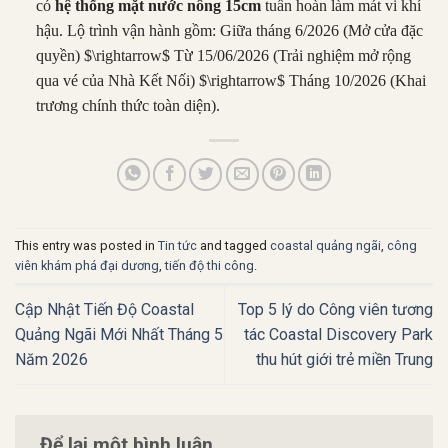
có
hệ thống mặt nước nông 15cm
tuần hoàn làm mát vi khí
hậu. Lộ trình vận hành gồm: Giữa tháng 6/2026 (Mở cửa đặc
quyền)
$\rightarrow$
Từ 15/06/2026 (Trải nghiệm mở rộng
qua vé của Nhà Kết Nối)
$\rightarrow$
Tháng 10/2026 (Khai
trương chính thức toàn diện).
This entry was posted in
Tin tức
and tagged
coastal quảng ngãi
,
công
viên khám phá đại dương
,
tiến độ thi công
.
Cập Nhật Tiến Độ Coastal
Top 5 lý do Công viên tương
Quảng Ngãi Mới Nhất Tháng 5
tác Coastal Discovery Park
Năm 2026
thu hút giới trẻ miền Trung
Để lại một bình luận