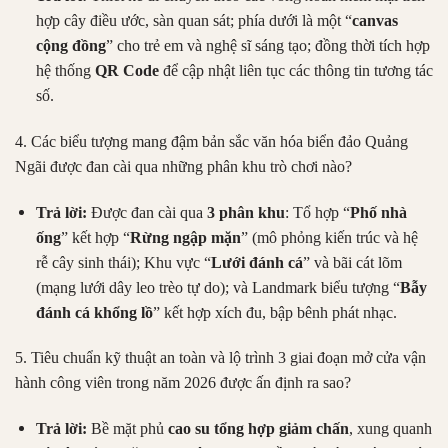
hợp cây điều ước, sàn quan sát; phía dưới là một “
canvas
cộng đồng
” cho trẻ em và nghệ sĩ sáng tạo; đồng thời tích hợp
hệ thống
QR Code
để cập nhật liên tục các thông tin tương tác
số.
4. Các biểu tượng mang đậm bản sắc văn hóa biển đảo Quảng
Ngãi được đan cài qua những phân khu trò chơi nào?
Trả lời:
Được đan cài qua
3 phân khu
: Tổ hợp “
Phố nhà
ống
” kết hợp “
Rừng ngập mặn
” (mô phỏng kiến trúc và hệ
rễ cây sinh thái); Khu vực “
Lưới đánh cá
” và bãi cát lõm
(mạng lưới dây leo trèo tự do); và Landmark biểu tượng “
Bẫy
đánh cá khổng lồ
” kết hợp xích đu, bập bênh phát nhạc.
5. Tiêu chuẩn kỹ thuật an toàn và lộ trình 3 giai đoạn mở cửa vận
hành công viên trong năm 2026 được ấn định ra sao?
Trả lời:
Bề mặt phủ
cao su tổng hợp giảm chấn
, xung quanh