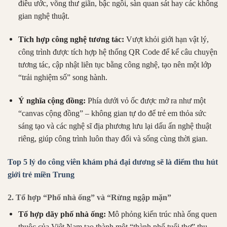
điều ước, võng thư giãn, bậc ngồi, sàn quan sát hay các không
gian nghệ thuật.
Tích hợp công nghệ tương tác:
Vượt khỏi giới hạn vật lý,
công trình được tích hợp hệ thống QR Code để kể câu chuyện
tương tác, cập nhật liên tục bằng công nghệ, tạo nên một lớp
“trải nghiệm số” song hành.
Ý nghĩa cộng đồng:
Phía dưới vỏ ốc được mở ra như một
“canvas cộng đồng” – không gian tự do để trẻ em thỏa sức
sáng tạo và các nghệ sĩ địa phương lưu lại dấu ấn nghệ thuật
riêng, giúp công trình luôn thay đổi và sống cùng thời gian.
Top 5 lý do công viên khám phá đại dương sẽ là điểm thu hút
giới trẻ miền Trung
2. Tổ hợp “Phố nhà ống” và “Rừng ngập mặn”
Tổ hợp dãy phố nhà ống:
Mô phỏng kiến trúc nhà ống quen
thuộc của Việt Nam tạo thành một “thành phố tuổi thơ” thu