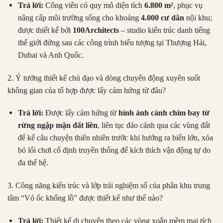
Trả lời:
Công viên có quy mô diện tích
6.800 m²
, phục vụ
nâng cấp môi trường sống cho khoảng
4.000 cư dân
nội khu;
được thiết kế bởi
100Architects
– studio kiến trúc danh tiếng
thế giới đứng sau các công trình biểu tượng tại Thượng Hải,
Dubai và Anh Quốc.
2. Ý tưởng thiết kế chủ đạo và dòng chuyển động xuyên suốt
không gian của tổ hợp được lấy cảm hứng từ đâu?
Trả lời:
Được lấy cảm hứng từ
hình ảnh cánh chim bay từ
rừng ngập mặn đất liền
, liên tục đảo cánh qua các vùng đất
để kể câu chuyện thiên nhiên trước khi hướng ra biển lớn, xóa
bỏ lối chơi cố định truyền thống để kích thích vận động tự do
đa thế hệ.
3. Công năng kiến trúc và lớp trải nghiệm số của phân khu trung
tâm “Vỏ ốc khổng lồ” được thiết kế như thế nào?
Trả lời:
Thiết kế di chuyển theo các vòng xoắn mềm mại tích