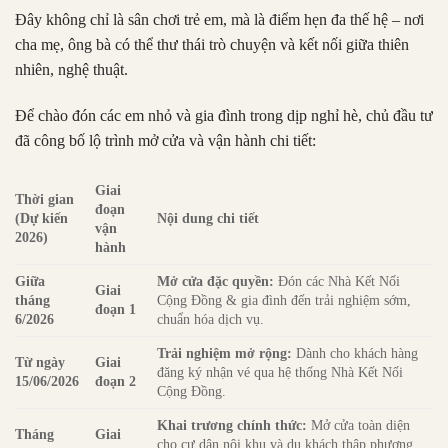
Đây không chỉ là sân chơi trẻ em, mà là điểm hẹn đa thế hệ – nơi
cha mẹ, ông bà có thể thư thái trò chuyện và kết nối giữa thiên
nhiên, nghệ thuật.
Để chào đón các em nhỏ và gia đình trong dịp nghỉ hè, chủ đầu tư
đã công bố lộ trình mở cửa và vận hành chi tiết:
Giai
Thời gian
đoạn
(Dự kiến
Nội dung chi tiết
vận
2026)
hành
Giữa
Mở cửa đặc quyền:
Đón các Nhà Kết Nối
Giai
tháng
Cộng Đồng & gia đình đến trải nghiệm sớm,
đoạn 1
6/2026
chuẩn hóa dịch vụ.
Trải nghiệm mở rộng:
Dành cho khách hàng
Từ ngày
Giai
đăng ký nhận vé qua hệ thống Nhà Kết Nối
15/06/2026
đoạn 2
Cộng Đồng.
Khai trương chính thức:
Mở cửa toàn diện
Tháng
Giai
cho cư dân nội khu và du khách thập phương