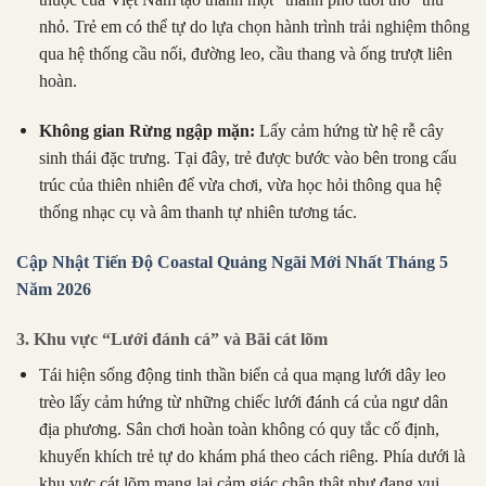
nhỏ. Trẻ em có thể tự do lựa chọn hành trình trải nghiệm thông
qua hệ thống cầu nối, đường leo, cầu thang và ống trượt liên
hoàn.
Không gian Rừng ngập mặn:
Lấy cảm hứng từ hệ rễ cây
sinh thái đặc trưng. Tại đây, trẻ được bước vào bên trong cấu
trúc của thiên nhiên để vừa chơi, vừa học hỏi thông qua hệ
thống nhạc cụ và âm thanh tự nhiên tương tác.
Cập Nhật Tiến Độ Coastal Quảng Ngãi Mới Nhất Tháng 5
Năm 2026
3. Khu vực “Lưới đánh cá” và Bãi cát lõm
Tái hiện sống động tinh thần biển cả qua mạng lưới dây leo
trèo lấy cảm hứng từ những chiếc lưới đánh cá của ngư dân
địa phương. Sân chơi hoàn toàn không có quy tắc cố định,
khuyến khích trẻ tự do khám phá theo cách riêng. Phía dưới là
khu vực cát lõm mang lại cảm giác chân thật như đang vui