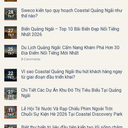
Sweco kiến tạo quy hoạch Coastal Quảng Ngãi như
28
thế nào?
Th7
Biển Quảng Ngãi – Top 10 Bãi Biển Đẹp Nổi Tiếng
27
Nhất 2026
Th7
Du Lịch Quảng Ngãi: Cẩm Nang Khám Phá Hơn 30
25
Địa Điểm Nổi Tiếng Mới Nhất
Th7
3
Comments
Vì sao Coastal Quảng Ngãi thu hút khách hàng ngay
22
từ giai đoạn đầu triển khai?
Th7
Chi Tiết Các Dự Án Khu Đô Thị Tiêu Biểu Tại Quảng
21
Ngãi
Th7
Lễ Hội Té Nước Và Rạp Chiếu Phim Ngoài Trời:
11
Chuỗi Sự Kiện Hè 2026 Tại Coastal Discovery Park
Th7
Biệt thự biển trị liệu đầu tiên kiến tạo lối sống chăm