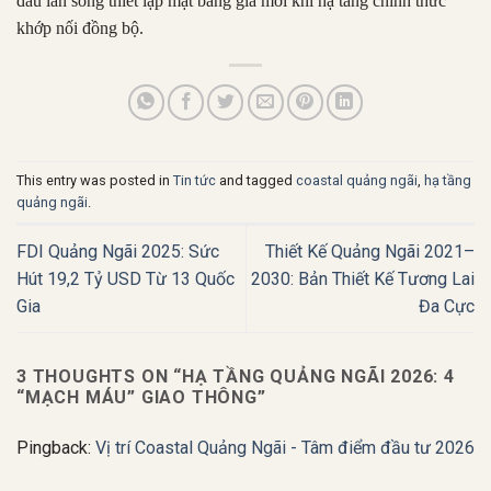
đầu làn sóng thiết lập mặt bằng giá mới khi hạ tầng chính thức
khớp nối đồng bộ.
This entry was posted in
Tin tức
and tagged
coastal quảng ngãi
,
hạ tầng
quảng ngãi
.
FDI Quảng Ngãi 2025: Sức
Thiết Kế Quảng Ngãi 2021–
Hút 19,2 Tỷ USD Từ 13 Quốc
2030: Bản Thiết Kế Tương Lai
Gia
Đa Cực
3 THOUGHTS ON “
HẠ TẦNG QUẢNG NGÃI 2026: 4
“MẠCH MÁU” GIAO THÔNG
”
Pingback:
Vị trí Coastal Quảng Ngãi - Tâm điểm đầu tư 2026