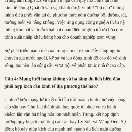
Trung tâm Logistics và dịch vụ hậu cần quy mô 38ha tại Khu
kinh tế Dung Quất đi vào vận hành được ví như “bộ não” thông
minh điều phối vận tải đa phương thức gồm đường bộ, đường sắt,
đường biển và hàng không. Việc ứng dụng công nghệ AI vào hệ
thống kho bãi và triển khai hải quan điện tử giúp tối ưu hóa quy
trình xuất nhập khẩu hàng hóa cho doanh nghiệp toàn vùng.
Sự phát triển mạnh mẽ của trung tâm này thúc đẩy hàng nghìn
chuyên gia nước ngoài, kỹ sư và lao động trình độ cao đổ về sinh
sống, tạo nên làn sóng cầu vượt trội về phân khúc nhà ở cao cấp.
Câu 4: Mạng lưới hàng không và hạ tầng du lịch biển đảo
phối hợp kích cầu kinh tế địa phương thế nào?
Tỉnh sở hữu mạng lưới kết nối bầu trời hoàn chỉnh nhờ việc nâng
cấp sân bay Chu Lai thành sân bay quốc tế phục vụ cả hành
khách lẫn vận tải hàng hóa lớn nhất miền Trung, kết hợp định
hướng quy hoạch mở rộng các sân bay Lý Sơn và Măng Đen. Sự
đồng bộ này giúp kích cầu mạnh mẽ ngành du lịch nghỉ dưỡng