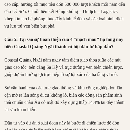
cao cấp, hướng tới mục tiêu đón 500.000 lượt khách mỗi năm đến
đảo Lý Sơn. Chuỗi liên kết Hàng không – Du lịch – Logistics
khép kín tạo bệ phóng thúc đẩy kinh tế đêm và các loại hình dịch
vụ lưu trú ven biển bứt phá.
Câu 5: Tại sao sự hoàn thiện của 4 “mạch máu” hạ tầng này
biến Coastal Quảng Ngãi thành cơ hội đầu tư hấp dẫn?
Coastal Quảng Ngãi nằm ngay tâm điểm giao thoa giữa các nút
giao cao tốc, bến cảng Sa Kỳ và trục đường ven biển chiến lược,
giúp dự án hưởng lợi trực tiếp từ sự lột xác của hạ tầng vĩ mô.
Sự vận hành của các trục giao thông và khu công nghiệp lớn lân
cận mở ra làn sóng di cư khổng lồ, biến các dòng sản phẩm sinh
thái chuẩn châu Âu có mật độ xây dựng thấp 14,4% tại đây thành
tài sản khan hiếm.
Đầu tư vào dự án ở giai đoạn này là bước đi chiến lược để đón