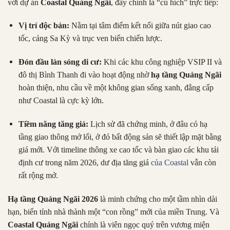
với dự án
Coastal Quảng Ngãi
, đây chính là “cú hích” trực tiếp:
Vị trí độc bản:
Nằm tại tâm điểm kết nối giữa nút giao cao
tốc, cảng Sa Kỳ và trục ven biển chiến lược.
Đón đầu làn sóng di cư:
Khi các khu công nghiệp VSIP II và
đô thị Bình Thanh đi vào hoạt động nhờ
hạ tầng Quảng Ngãi
hoàn thiện, nhu cầu về một không gian sống xanh, đẳng cấp
như Coastal là cực kỳ lớn.
Tiềm năng tăng giá:
Lịch sử đã chứng minh, ở đâu có hạ
tầng giao thông mở lối, ở đó bất động sản sẽ thiết lập mặt bằng
giá mới. Với timeline thông xe cao tốc và bàn giao các khu tái
định cư trong năm 2026, dư địa tăng giá
của Coastal
vẫn còn
rất rộng mở.
Hạ tầng Quảng Ngãi 2026
là minh chứng cho một tầm nhìn dài
hạn, biến tỉnh nhà thành một “con rồng” mới của miền Trung. Và
Coastal Quảng Ngãi
chính là viên ngọc quý trên vương miện