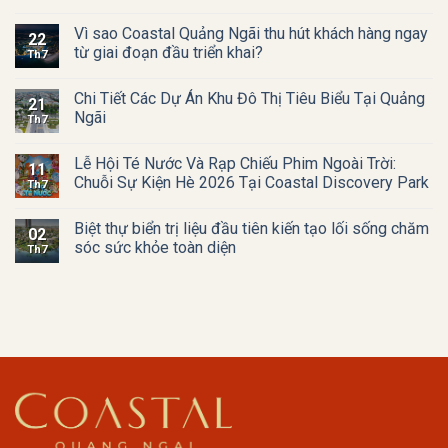
Vì sao Coastal Quảng Ngãi thu hút khách hàng ngay
22
từ giai đoạn đầu triển khai?
Th7
Chi Tiết Các Dự Án Khu Đô Thị Tiêu Biểu Tại Quảng
21
Ngãi
Th7
Lễ Hội Té Nước Và Rạp Chiếu Phim Ngoài Trời:
11
Chuỗi Sự Kiện Hè 2026 Tại Coastal Discovery Park
Th7
Biệt thự biển trị liệu đầu tiên kiến tạo lối sống chăm
02
sóc sức khỏe toàn diện
Th7