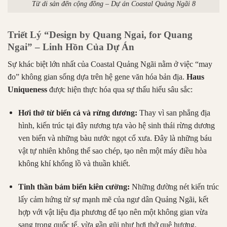
Từ di sản đến cộng đồng – Dự án Coastal Quảng Ngãi 8
Triết Lý “Design by Quang Ngai, for Quang
Ngai” – Linh Hồn Của Dự Án
Sự khác biệt lớn nhất của Coastal Quảng Ngãi nằm ở việc “may
đo” không gian sống dựa trên hệ gene văn hóa bản địa.
Haus
Uniqueness
được hiện thực hóa qua sự thấu hiểu sâu sắc:
Hơi thở từ biển cả và rừng dương:
Thay vì san phẳng địa
hình, kiến trúc tại đây nương tựa vào hệ sinh thái rừng dương
ven biển và những bàu nước ngọt cổ xưa. Đây là những báu
vật tự nhiên không thể sao chép, tạo nên một máy điều hòa
không khí khổng lồ và thuần khiết.
Tinh thần bám biển kiên cường:
Những đường nét kiến trúc
lấy cảm hứng từ sự mạnh mẽ của ngư dân Quảng Ngãi, kết
hợp với vật liệu địa phương để tạo nên một không gian vừa
sang trọng quốc tế, vừa gần gũi như hơi thở quê hương.