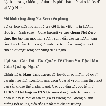
độc bản mà bạn không thể tìm thấy phiên bản thứ hai ở bất kỳ đâu
tại Việt Nam.
Mô hình cộng đồng Net Zero tiên phong
Sự kết hợp giữa
mô hình 5 trụ cột
(Làm việc – Tận hưởng –
Học tập – Sinh sống – Cộng hưởng) và
tiêu chuẩn Net Zero
thực thụ
tạo nên một môi trường sống dẫn đầu xu hướng toàn
cầu. Đây là lần đầu tiên giới lãnh đạo tại miền Trung có một
“thánh đường” sống bền vững đúng nghĩa.
Tại Sao Các Đối Tác Quốc Tế Chọn Sự Độc Bản
Của Quảng Ngãi?
Chính giá trị
Haus Uniqueness
đã thuyết phục những bộ óc vĩ
đại nhất thế giới. Kengo Kuma chọn Coastal vì ông nhìn thấy một
bản sắc không thể bị pha loãng. Các quỹ đầu tư quốc tế như
TERNE Holdings và BTS Bernina
đồng hành dài hạn vì họ
nhận ra đây là một di sản có giá trị trường tồn, không bị ảnh
hưởng bởi những biến động nhất thời của thị trường.