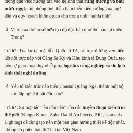
thông qua việc nương tựa vào hệ sinh thái
rừng dương và bàu
nước ngọt
, mô phỏng tinh thần bám biển kiên cường của ngư
dân và quy hoạch không gian chú trọng tính “nghĩa tình”.
Vị trí của dự án sở hữu tọa độ độc bản như thế nào tại miền
Trung?
Trả lời: Tọa lạc tại mặt tiền Quốc lộ 1A, sát trục đường ven biển
kết nối trực tiếp với Cảng Sa Kỳ và Khu kinh tế Dung Quất, tạo
nên sự giao thoa duy nhất giữa
logistics công nghiệp
và
du lịch
sinh thái nghỉ dưỡng
.
Yếu tố kiến trúc nào biến Coastal Quảng Ngãi thành một bộ
sưu tập nghệ thuật độc bản?
Trả lời: Sự hợp tác “lần đầu tiên” của các
huyền thoại kiến trúc
thế giới
(Kengo Kuma, Zaha Hadid Architects, BIG, Isometrix
Lighting) để cùng tạo nên một bản giao hưởng thiết kế độc nhất,
không có phiên bản thứ hai tại Việt Nam.