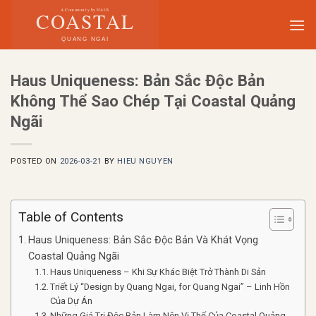
Skip
to
content
Haus Uniqueness: Bản Sắc Độc Bản
Không Thể Sao Chép Tại Coastal Quảng
Ngãi
POSTED ON
2026-03-21
BY
HIEU NGUYEN
Table of Contents
Haus Uniqueness: Bản Sắc Độc Bản Và Khát Vọng
Coastal Quảng Ngãi
Haus Uniqueness – Khi Sự Khác Biệt Trở Thành Di Sản
Triết Lý “Design by Quang Ngai, for Quang Ngai” – Linh Hồn
Của Dự Án
Những Giá Trị Độc Bản Làm Nên Vị Thế Của Coastal Quảng