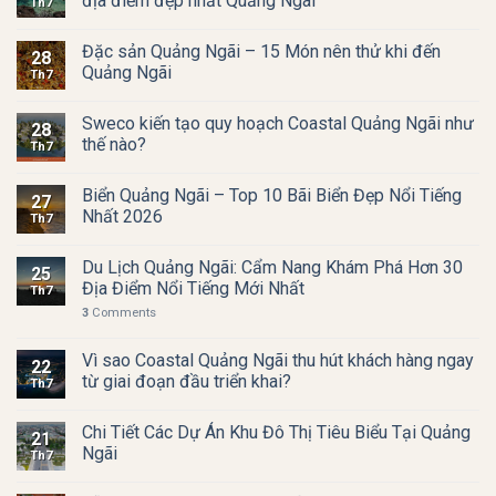
địa điểm đẹp nhất Quảng Ngãi
Th7
Đặc sản Quảng Ngãi – 15 Món nên thử khi đến
28
Quảng Ngãi
Th7
Sweco kiến tạo quy hoạch Coastal Quảng Ngãi như
28
thế nào?
Th7
Biển Quảng Ngãi – Top 10 Bãi Biển Đẹp Nổi Tiếng
27
Nhất 2026
Th7
Du Lịch Quảng Ngãi: Cẩm Nang Khám Phá Hơn 30
25
Địa Điểm Nổi Tiếng Mới Nhất
Th7
3
Comments
Vì sao Coastal Quảng Ngãi thu hút khách hàng ngay
22
từ giai đoạn đầu triển khai?
Th7
Chi Tiết Các Dự Án Khu Đô Thị Tiêu Biểu Tại Quảng
21
Ngãi
Th7