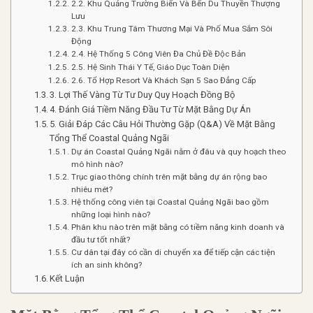
2.2. Khu Quảng Trường Biển Và Bến Du Thuyền Thượng
Lưu
2.3. Khu Trung Tâm Thương Mại Và Phố Mua Sắm Sôi
Động
2.4. Hệ Thống 5 Công Viên Đa Chủ Đề Độc Bản
2.5. Hệ Sinh Thái Y Tế, Giáo Dục Toàn Diện
2.6. Tổ Hợp Resort Và Khách Sạn 5 Sao Đẳng Cấp
3. Lợi Thế Vàng Từ Tư Duy Quy Hoạch Đồng Bộ
4. Đánh Giá Tiềm Năng Đầu Tư Từ Mặt Bằng Dự Án
5. Giải Đáp Các Câu Hỏi Thường Gặp (Q&A) Về Mặt Bằng
Tổng Thể Coastal Quảng Ngãi
Dự án Coastal Quảng Ngãi nằm ở đâu và quy hoạch theo
mô hình nào?
Trục giao thông chính trên mặt bằng dự án rộng bao
nhiêu mét?
Hệ thống công viên tại Coastal Quảng Ngãi bao gồm
những loại hình nào?
Phân khu nào trên mặt bằng có tiềm năng kinh doanh và
đầu tư tốt nhất?
Cư dân tại đây có cần di chuyển xa để tiếp cận các tiện
ích an sinh không?
Kết Luận