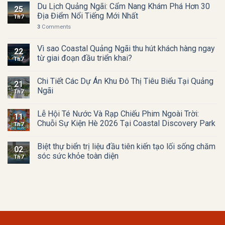
Du Lịch Quảng Ngãi: Cẩm Nang Khám Phá Hơn 30
25
Địa Điểm Nổi Tiếng Mới Nhất
Th7
3
Comments
Vì sao Coastal Quảng Ngãi thu hút khách hàng ngay
22
từ giai đoạn đầu triển khai?
Th7
Chi Tiết Các Dự Án Khu Đô Thị Tiêu Biểu Tại Quảng
21
Ngãi
Th7
Lễ Hội Té Nước Và Rạp Chiếu Phim Ngoài Trời:
11
Chuỗi Sự Kiện Hè 2026 Tại Coastal Discovery Park
Th7
Biệt thự biển trị liệu đầu tiên kiến tạo lối sống chăm
02
sóc sức khỏe toàn diện
Th7