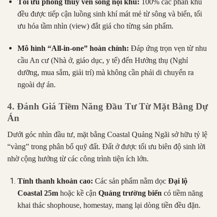
Tối ưu phong thủy ven sông nội khu:
100% các phân khu
đều được tiếp cận luồng sinh khí mát mẻ từ sông và biển, tối
ưu hóa tầm nhìn (view) đắt giá cho từng sản phẩm.
Mô hình “All-in-one” hoàn chỉnh:
Đáp ứng trọn vẹn từ nhu
cầu An cư (Nhà ở, giáo dục, y tế) đến Hưởng thụ (Nghỉ
dưỡng, mua sắm, giải trí) mà không cần phải di chuyển ra
ngoài dự án.
4. Đánh Giá Tiềm Năng Đầu Tư Từ Mặt Bằng Dự
Án
Dưới góc nhìn đầu tư, mặt bằng Coastal Quảng Ngãi sở hữu tỷ lệ
“vàng” trong phân bổ quỹ đất. Đất ở được tối ưu biên độ sinh lời
nhờ cộng hưởng từ các công trình tiện ích lớn.
Tính thanh khoản cao:
Các sản phẩm nằm dọc
Đại lộ
Coastal 25m
hoặc kề cận
Quảng trường biển
có tiềm năng
khai thác shophouse, homestay, mang lại dòng tiền đều đặn.