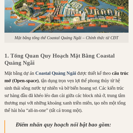
Mặt bằng tổng thể Coastal Quảng Ngãi – Chính thức từ CĐT
1. Tổng Quan Quy Hoạch Mặt Bằng Coastal
Quảng Ngãi
Mặt bằng dự án
Coastal Quảng Ngãi
được thiết kế theo
cấu trúc
mở (Open-space)
, tận dụng trọn vẹn lợi thế phong thủy từ hệ
sinh thái sông nước tự nhiên và bờ biển hoang sơ. Các kiến trúc
sư hàng đầu đã khéo léo đan cài giữa các block nhà ở, trung tâm
thương mại với những khoảng xanh triền miên, tạo nên một tổng
thể hài hòa “all-in-one” (tất cả trong một).
Điểm nhấn quy hoạch nổi bật bao gồm: