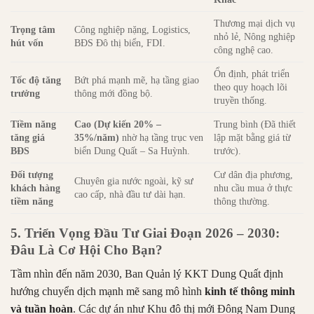
Thương mại dịch vụ
Trọng tâm
Công nghiệp nặng, Logistics,
nhỏ lẻ, Nông nghiệp
hút vốn
BĐS Đô thị biển, FDI.
công nghệ cao.
Ổn định, phát triển
Tốc độ tăng
Bứt phá mạnh mẽ, hạ tầng giao
theo quy hoạch lõi
trưởng
thông mới đồng bộ.
truyền thống.
Tiềm năng
Cao (Dự kiến 20% –
Trung bình (Đã thiết
tăng giá
35%/năm)
nhờ hạ tầng trục ven
lập mặt bằng giá từ
BĐS
biển Dung Quất – Sa Huỳnh.
trước).
Đối tượng
Cư dân địa phương,
Chuyên gia nước ngoài, kỹ sư
khách hàng
nhu cầu mua ở thực
cao cấp, nhà đầu tư dài hạn.
tiềm năng
thông thường.
5. Triển Vọng Đầu Tư Giai Đoạn 2026 – 2030:
Đâu Là Cơ Hội Cho Bạn?
Tầm nhìn đến năm 2030, Ban Quản lý KKT Dung Quất định
hướng chuyển dịch mạnh mẽ sang mô hình
kinh tế thông minh
và tuần hoàn
. Các dự án như Khu đô thị mới Đông Nam Dung