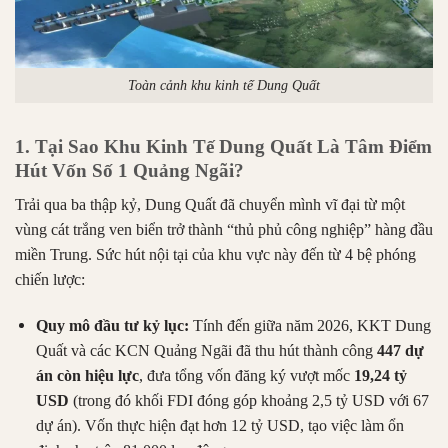
Toàn cảnh khu kinh tế Dung Quất
1. Tại Sao Khu Kinh Tế Dung Quất Là Tâm Điểm
Hút Vốn Số 1 Quảng Ngãi?
Trải qua ba thập kỷ, Dung Quất đã chuyển mình vĩ đại từ một
vùng cát trắng ven biển trở thành “thủ phủ công nghiệp” hàng đầu
miền Trung. Sức hút nội tại của khu vực này đến từ 4 bệ phóng
chiến lược:
Quy mô đầu tư kỷ lục:
Tính đến giữa năm 2026, KKT Dung
Quất và các KCN Quảng Ngãi đã thu hút thành công
447 dự
án còn hiệu lực
, đưa tổng vốn đăng ký vượt mốc
19,24 tỷ
USD
(trong đó khối FDI đóng góp khoảng 2,5 tỷ USD với 67
dự án). Vốn thực hiện đạt hơn 12 tỷ USD, tạo việc làm ổn