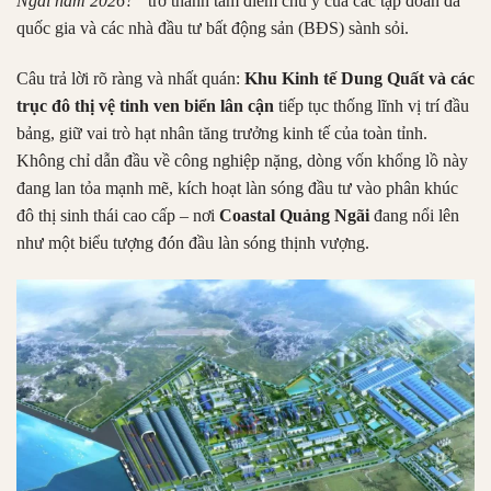
Ngãi năm 2026?”
trở thành tâm điểm chú ý của các tập đoàn đa
quốc gia và các nhà đầu tư bất động sản (BĐS) sành sỏi.
Câu trả lời rõ ràng và nhất quán:
Khu Kinh tế Dung Quất và các
trục đô thị vệ tinh ven biển lân cận
tiếp tục thống lĩnh vị trí đầu
bảng, giữ vai trò hạt nhân tăng trưởng kinh tế của toàn tỉnh.
Không chỉ dẫn đầu về công nghiệp nặng, dòng vốn khổng lồ này
đang lan tỏa mạnh mẽ, kích hoạt làn sóng đầu tư vào phân khúc
đô thị sinh thái cao cấp – nơi
Coastal Quảng Ngãi
đang nổi lên
như một biểu tượng đón đầu làn sóng thịnh vượng.