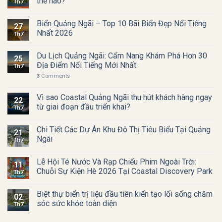
thế nào?
Th7
Biển Quảng Ngãi – Top 10 Bãi Biển Đẹp Nổi Tiếng
27
Nhất 2026
Th7
Du Lịch Quảng Ngãi: Cẩm Nang Khám Phá Hơn 30
25
Địa Điểm Nổi Tiếng Mới Nhất
Th7
3
Comments
Vì sao Coastal Quảng Ngãi thu hút khách hàng ngay
22
từ giai đoạn đầu triển khai?
Th7
Chi Tiết Các Dự Án Khu Đô Thị Tiêu Biểu Tại Quảng
21
Ngãi
Th7
Lễ Hội Té Nước Và Rạp Chiếu Phim Ngoài Trời:
11
Chuỗi Sự Kiện Hè 2026 Tại Coastal Discovery Park
Th7
Biệt thự biển trị liệu đầu tiên kiến tạo lối sống chăm
02
sóc sức khỏe toàn diện
Th7