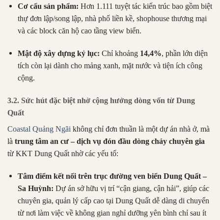
Cơ cấu sản phẩm:
Hơn 1.111 tuyệt tác kiến trúc bao gồm biệt
thự đơn lập/song lập, nhà phố liền kề, shophouse thương mại
và các block căn hộ cao tầng view biển.
Mật độ xây dựng kỷ lục:
Chỉ khoảng
14,4%
, phần lớn diện
tích còn lại dành cho mảng xanh, mặt nước và tiện ích công
cộng.
3.2. Sức hút đặc biệt nhờ cộng hưởng dòng vốn từ Dung
Quất
Coastal Quảng Ngãi
không chỉ đơn thuần là một dự án nhà ở, mà
là
trung tâm an cư – dịch vụ đón đầu dòng chảy chuyên gia
từ KKT Dung Quất nhờ các yếu tố:
Tâm điểm kết nối trên trục đường ven biển Dung Quất –
Sa Huỳnh:
Dự án sở hữu vị trí “cận giang, cận hải”, giúp các
chuyên gia, quản lý cấp cao tại Dung Quất dễ dàng di chuyển
từ nơi làm việc về không gian nghỉ dưỡng yên bình chỉ sau ít