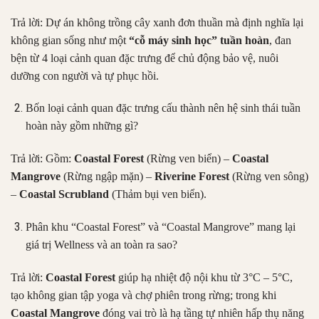
Trả lời: Dự án không trồng cây xanh đơn thuần mà định nghĩa lại
không gian sống như một
“cỗ máy sinh học” tuần hoàn
, đan
bện từ 4 loại cảnh quan đặc trưng để chủ động bảo vệ, nuôi
dưỡng con người và tự phục hồi.
Bốn loại cảnh quan đặc trưng cấu thành nên hệ sinh thái tuần
hoàn này gồm những gì?
Trả lời: Gồm:
Coastal Forest
(Rừng ven biển) –
Coastal
Mangrove
(Rừng ngập mặn) –
Riverine Forest
(Rừng ven sông)
–
Coastal Scrubland
(Thảm bụi ven biển).
Phân khu “Coastal Forest” và “Coastal Mangrove” mang lại
giá trị Wellness và an toàn ra sao?
Trả lời:
Coastal Forest
giúp hạ nhiệt độ nội khu từ 3°C – 5°C,
tạo không gian tập yoga và chợ phiên trong rừng; trong khi
Coastal Mangrove
đóng vai trò là hạ tầng tự nhiên hấp thụ năng