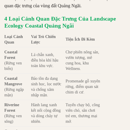
quan đặc trưng của vùng đất Quảng Ngãi.
4 Loại Cảnh Quan Đặc Trưng Của Landscape
Ecology Coastal Quảng Ngãi
Loại Cảnh
Vai Trò Chiến
Tiện Ích Đi Kèm
Quan
Lược
Coastal
Chợ phiên nông sản,
Lá chắn xanh,
Forest
vườn tượng, mê
điều hòa khí hậu
(Rừng ven
cung hoa, khu
toàn khu vực.
biển)
Wellness.
Coastal
Bảo tồn đa dạng
Promenade gỗ xuyên
Mangrove
sinh học, lọc nước
rừng, điểm quan sát
(Rừng ngập
và chống xâm
chim di cư.
mặn)
nhập mặn.
Riverine
Hành lang xanh
Tuyến chạy bộ, công
Forest
kết nối cộng đồng
viên chó, sân chơi
(Rừng ven
và dòng chảy tự
trẻ em, thương mại
sông)
nhiên.
mở.