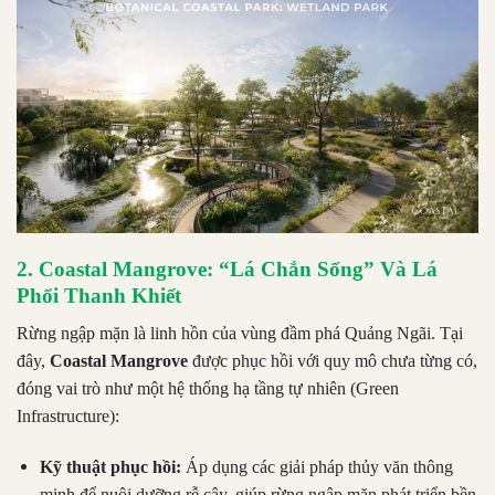
2. Coastal Mangrove: “Lá Chắn Sống” Và Lá
Phổi Thanh Khiết
Rừng ngập mặn là linh hồn của vùng đầm phá Quảng Ngãi. Tại
đây,
Coastal Mangrove
được phục hồi với quy mô chưa từng có,
đóng vai trò như một hệ thống hạ tầng tự nhiên (Green
Infrastructure):
Kỹ thuật phục hồi:
Áp dụng các giải pháp thủy văn thông
minh để nuôi dưỡng rễ cây, giúp rừng ngập mặn phát triển bền