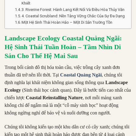
Khiết
3. Riverine Forest: Hành Lang Kết Nối Và Điều Hòa Thủy Văn
4. Coastal Scrubland: Nền Tảng Vững Chắc Của Sự Đa Dạng
Một Hệ Sinh Thái Hoàn Hảo – Một Di Sản Trường Tồn
Landscape Ecology Coastal Quảng Ngãi:
Hệ Sinh Thái Tuần Hoàn – Tầm Nhìn Di
Sản Cho Thế Hệ Mai Sau
Trong bối cảnh đô thị hóa toàn cầu, việc trồng cây xanh đơn
thuần đã trở nên lỗi thời. Tại
Coastal Quảng Ngãi
, chúng tôi
định nghĩa lại khái niệm không gian sống thông qua
Landscape
Ecology
(Sinh thái học cảnh quan). Đây là bước tiến cao nhất của
chiến lược
Coastal Reinstalling Nature
, nơi mỗi mảng xanh
không chỉ để ngắm mà là một “cỗ máy sinh học” hoạt động
không ngừng nghỉ để bảo vệ và nuôi dưỡng con người.
Chúng tôi không kiến tạo một khu dân cư có cây xanh; chúng tôi
kiến tạo một hệ sinh thái hoàn hảo được đan bện từ 4 loại cảnh