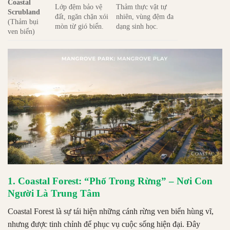
Coastal
Lớp đệm bảo vệ
Thảm thực vật tự
Scrubland
đất, ngăn chặn xói
nhiên, vùng đệm đa
(Thảm bụi
mòn từ gió biển.
dạng sinh học.
ven biển)
1. Coastal Forest: “Phố Trong Rừng” – Nơi Con
Người Là Trung Tâm
Coastal Forest là sự tái hiện những cánh rừng ven biển hùng vĩ,
nhưng được tinh chỉnh để phục vụ cuộc sống hiện đại. Đây