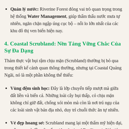
Quản lý nước:
Riverine Forest đóng vai trò quan trọng trong
hệ thống
Water Management
, giúp thẩm thấu nước mưa tự
nhiên, ngăn chặn ngập úng cục bộ – nỗi lo lớn nhất của các
khu đô thị ven biển hiện nay.
4. Coastal Scrubland: Nền Tảng Vững Chắc Của
Sự Đa Dạng
Thảm thực vật bụi rậm chịu mặn (Scrubland) thường bị bỏ qua
trong thiết kế cảnh quan thông thường, nhưng tại Coastal Quảng
Ngãi, nó là một phần không thể thiếu:
Vùng đệm sinh học:
Đây là lớp chuyển tiếp mượt mà giữa
đất liền và biển cả. Những loài cây bụi thấp, cỏ chịu mặn
không chỉ giữ đất, chống xói mòn mà còn là nơi trú ngụ của
các loài sinh vật bản địa nhỏ, duy trì chuỗi thức ăn tự nhiên.
Vẻ đẹp hoang sơ:
Scrubland mang lại một thẩm mỹ hiện đại,