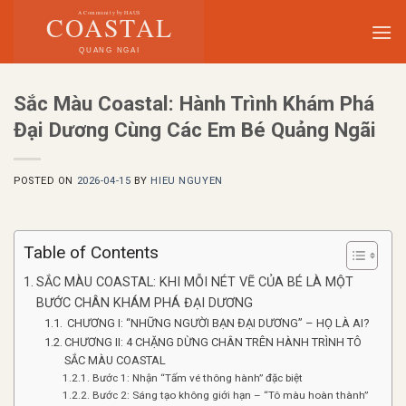
Skip
to
content
Sắc Màu Coastal: Hành Trình Khám Phá
Đại Dương Cùng Các Em Bé Quảng Ngãi
POSTED ON
2026-04-15
BY
HIEU NGUYEN
Table of Contents
SẮC MÀU COASTAL: KHI MỖI NÉT VẼ CỦA BÉ LÀ MỘT
BƯỚC CHÂN KHÁM PHÁ ĐẠI DƯƠNG
CHƯƠNG I: “NHỮNG NGƯỜI BẠN ĐẠI DƯƠNG” – HỌ LÀ AI?
CHƯƠNG II: 4 CHẶNG DỪNG CHÂN TRÊN HÀNH TRÌNH TÔ
SẮC MÀU COASTAL
Bước 1: Nhận “Tấm vé thông hành” đặc biệt
Bước 2: Sáng tạo không giới hạn – “Tô màu hoàn thành”