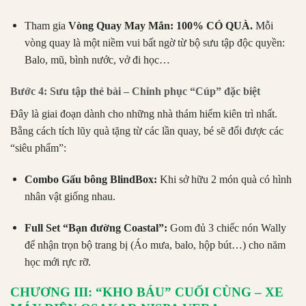
Tham gia
Vòng Quay May Mắn: 100% CÓ QUÀ.
Mỗi
vòng quay là một niềm vui bất ngờ từ bộ sưu tập độc quyền:
Balo, mũ, bình nước, vở đi học…
Bước 4: Sưu tập thẻ bài – Chinh phục “Cúp” đặc biệt
Đây là giai đoạn dành cho những nhà thám hiểm kiên trì nhất.
Bằng cách tích lũy quà tặng từ các lần quay, bé sẽ đổi được các
“siêu phẩm”:
Combo Gấu bông BlindBox:
Khi sở hữu 2 món quà có hình
nhân vật giống nhau.
Full Set “Bạn đường Coastal”:
Gom đủ 3 chiếc nón Wally
để nhận trọn bộ trang bị (Áo mưa, balo, hộp bút…) cho năm
học mới rực rỡ.
CHƯƠNG III: “KHO BÁU” CUỐI CÙNG – XE