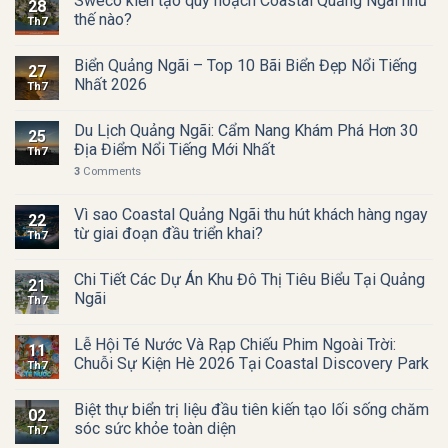
Sweco kiến tạo quy hoạch Coastal Quảng Ngãi như
28
thế nào?
Th7
Biển Quảng Ngãi – Top 10 Bãi Biển Đẹp Nổi Tiếng
27
Nhất 2026
Th7
Du Lịch Quảng Ngãi: Cẩm Nang Khám Phá Hơn 30
25
Địa Điểm Nổi Tiếng Mới Nhất
Th7
3
Comments
Vì sao Coastal Quảng Ngãi thu hút khách hàng ngay
22
từ giai đoạn đầu triển khai?
Th7
Chi Tiết Các Dự Án Khu Đô Thị Tiêu Biểu Tại Quảng
21
Ngãi
Th7
Lễ Hội Té Nước Và Rạp Chiếu Phim Ngoài Trời:
11
Chuỗi Sự Kiện Hè 2026 Tại Coastal Discovery Park
Th7
Biệt thự biển trị liệu đầu tiên kiến tạo lối sống chăm
02
sóc sức khỏe toàn diện
Th7