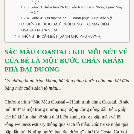
là gì?
Bước 3: Điểm hẹn 26 Nguyễn Năng Lự – “Vòng Quay May
Mắn”
Bước 4: Sưu tập thẻ bài – Chinh phục “Cúp” đặc biệt
CHƯƠNG III: “KHO BÁU” CUỐI CÙNG – XE MÁY ĐIỆN
OSAKAR NISPA VERA
THÔNG TIN CẦN BIẾT (DÀNH CHO PHỤ HUYNH)
SẮC MÀU COASTAL: KHI MỖI NÉT VẼ
CỦA BÉ LÀ MỘT BƯỚC CHÂN KHÁM
PHÁ ĐẠI DƯƠNG
Có những hành trình không bắt đầu bằng bước chân, mà bắt đầu
bằng một cuốn sách tô màu…
Chương trình “Sắc Màu Coastal – Hành trình cùng Coastal, tô sắc
tuổi thơ” là một trong những hoạt động cộng đồng đầu tiên, giúp
các bé khám phá hệ sinh thái biển xanh, rừng ngập mặn và lối
sống wellness estuary thông qua sách tô màu. Các bé sẽ nhận quà
hấp dẫn từ “Những người bạn đại dương” như Cá Costa, Cá Voi