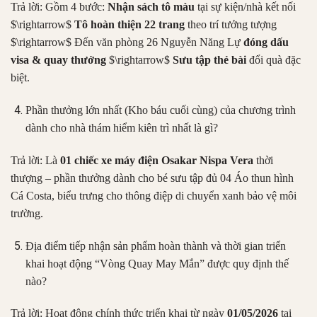
Trả lời: Gồm 4 bước:
Nhận sách tô màu
tại sự kiện/nhà kết nối
$\rightarrow$
Tô hoàn thiện 22 trang
theo trí tưởng tượng
$\rightarrow$
Đến văn phòng 26 Nguyễn Năng Lự
đóng dấu
visa & quay thưởng
$\rightarrow$
Sưu tập thẻ bài
đổi quà đặc
biệt.
Phần thưởng lớn nhất (Kho báu cuối cùng) của chương trình
dành cho nhà thám hiểm kiên trì nhất là gì?
Trả lời: Là
01 chiếc xe máy điện Osakar Nispa Vera
thời
thượng – phần thưởng dành cho bé sưu tập đủ 04 Áo thun hình
Cá Costa, biểu trưng cho thông điệp di chuyển xanh bảo vệ môi
trường.
Địa điểm tiếp nhận sản phẩm hoàn thành và thời gian triển
khai hoạt động “Vòng Quay May Mắn” được quy định thế
nào?
Trả lời: Hoạt động chính thức triển khai từ ngày
01/05/2026
tại