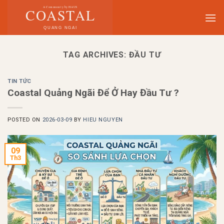
Skip
to
content
TAG ARCHIVES:
ĐẦU TƯ
TIN TỨC
Coastal Quảng Ngãi Để Ở Hay Đầu Tư ?
POSTED ON
2026-03-09
BY
HIEU NGUYEN
09
Th3