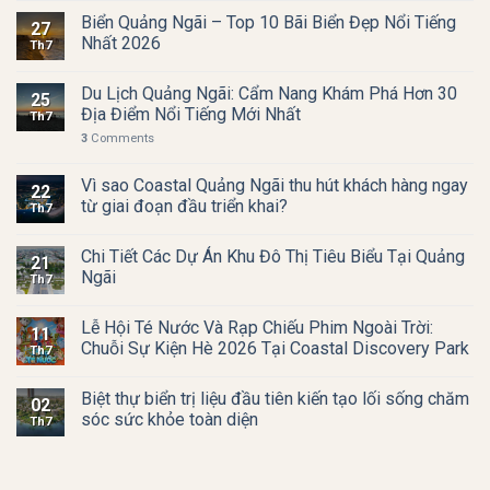
Biển Quảng Ngãi – Top 10 Bãi Biển Đẹp Nổi Tiếng
27
Nhất 2026
Th7
Du Lịch Quảng Ngãi: Cẩm Nang Khám Phá Hơn 30
25
Địa Điểm Nổi Tiếng Mới Nhất
Th7
3
Comments
Vì sao Coastal Quảng Ngãi thu hút khách hàng ngay
22
từ giai đoạn đầu triển khai?
Th7
Chi Tiết Các Dự Án Khu Đô Thị Tiêu Biểu Tại Quảng
21
Ngãi
Th7
Lễ Hội Té Nước Và Rạp Chiếu Phim Ngoài Trời:
11
Chuỗi Sự Kiện Hè 2026 Tại Coastal Discovery Park
Th7
Biệt thự biển trị liệu đầu tiên kiến tạo lối sống chăm
02
sóc sức khỏe toàn diện
Th7