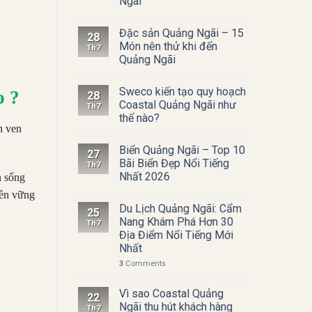
Ngãi
Đặc sản Quảng Ngãi – 15
28
Món nên thử khi đến
Th7
Quảng Ngãi
Sweco kiến tạo quy hoạch
o ?
28
Coastal Quảng Ngãi như
Th7
thế nào?
n ven
Biển Quảng Ngãi – Top 10
27
Bãi Biển Đẹp Nổi Tiếng
Th7
Nhất 2026
n sống
bền vững
Du Lịch Quảng Ngãi: Cẩm
25
Nang Khám Phá Hơn 30
Th7
Địa Điểm Nổi Tiếng Mới
Nhất
3
Comments
Vì sao Coastal Quảng
22
Ngãi thu hút khách hàng
Th7