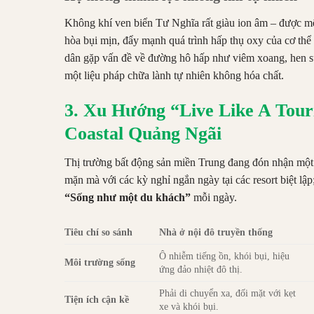
Không khí ven biển Tư Nghĩa rất giàu ion âm – được mệ
hòa bụi mịn, đẩy mạnh quá trình hấp thụ oxy của cơ th
dân gặp vấn đề về đường hô hấp như viêm xoang, hen s
một liệu pháp chữa lành tự nhiên không hóa chất.
3. Xu Hướng “Live Like A Tour
Coastal Quảng Ngãi
Thị trường bất động sản miền Trung đang đón nhận một 
mặn mà với các kỳ nghỉ ngắn ngày tại các resort biệt 
“Sống như một du khách”
mỗi ngày.
Tiêu chí so sánh
Nhà ở nội đô truyền thống
Ô nhiễm tiếng ồn, khói bụi, hiệu
Môi trường sống
ứng đảo nhiệt đô thị.
Phải di chuyển xa, đối mặt với kẹt
Tiện ích cận kề
xe và khói bụi.