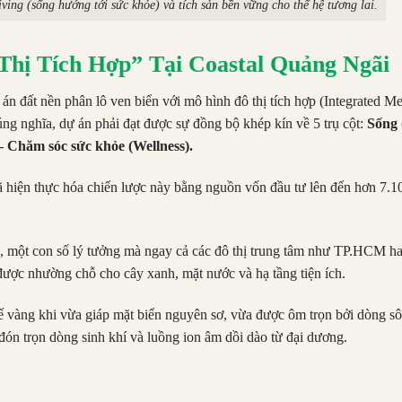
ving (sống hướng tới sức khỏe) và tích sản bền vững cho thế hệ tương lai.
Thị Tích Hợp” Tại Coastal Quảng Ngãi
 án đất nền phân lô ven biển với mô hình đô thị tích hợp (Integrated M
ng nghĩa, dự án phải đạt được sự đồng bộ khép kín về 5 trụ cột:
Sống 
 – Chăm sóc sức khỏe (Wellness).
đã hiện thực hóa chiến lược này bằng nguồn vốn đầu tư lên đến hơn 7.1
, một con số lý tưởng mà ngay cả các đô thị trung tâm như TP.HCM h
được nhường chỗ cho cây xanh, mặt nước và hạ tầng tiện ích.
ế vàng khi vừa giáp mặt biển nguyên sơ, vừa được ôm trọn bởi dòng s
đón trọn dòng sinh khí và luồng ion âm dồi dào từ đại dương.