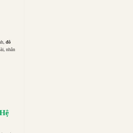
ỉnh,
đô
ài, nhân
 Hệ