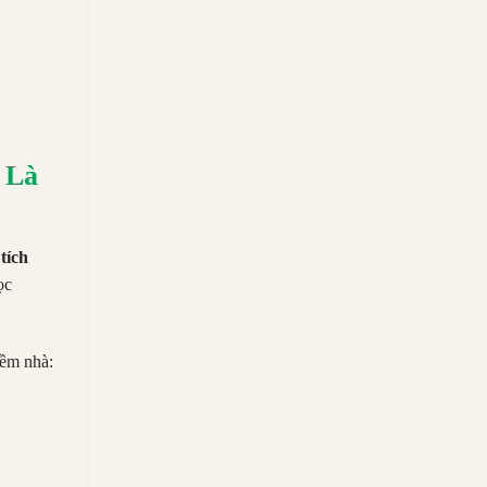
 Là
 tích
ọc
hềm nhà: