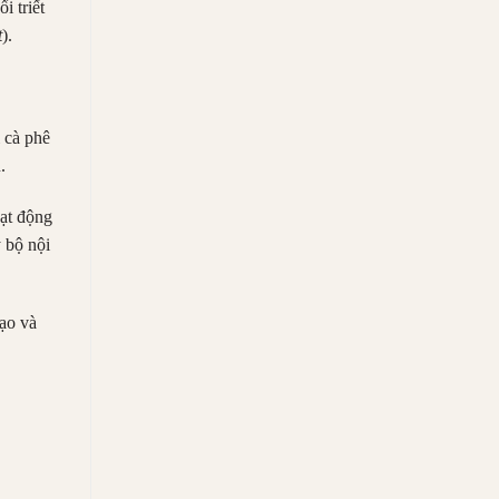
i triết
t
).
 cà phê
.
oạt động
y bộ nội
ạo và