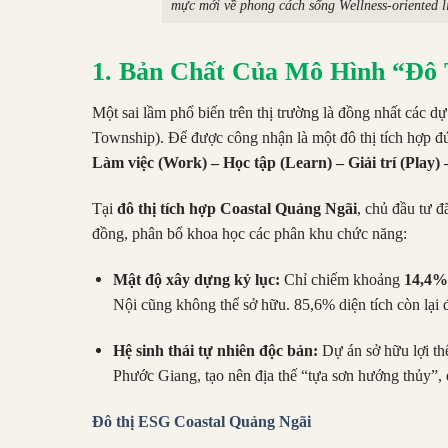
mực mới về phong cách sống Wellness-oriented li
1. Bản Chất Của Mô Hình “Đô 
Một sai lầm phổ biến trên thị trường là đồng nhất các dự
Township). Để được công nhận là một đô thị tích hợp đú
Làm việc (Work) – Học tập (Learn) – Giải trí (Play)
Tại
đô thị tích hợp Coastal Quảng Ngãi
, chủ đầu tư 
đồng, phân bổ khoa học các phân khu chức năng:
Mật độ xây dựng kỷ lục:
Chỉ chiếm khoảng
14,4%
Nội cũng không thể sở hữu. 85,6% diện tích còn lại 
Hệ sinh thái tự nhiên độc bản:
Dự án sở hữu lợi th
Phước Giang, tạo nên địa thế “tựa sơn hướng thủy”, 
Đô thị ESG Coastal Quảng Ngãi