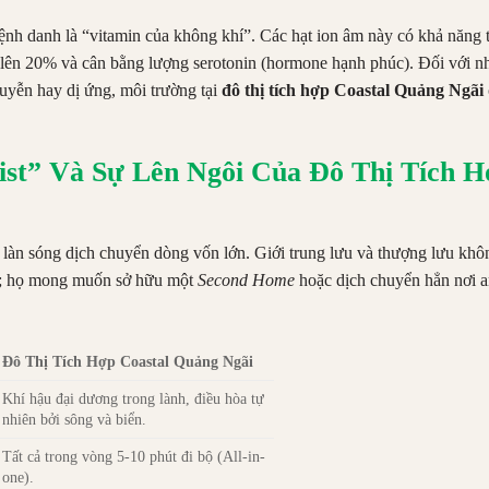
nh danh là “vitamin của không khí”. Các hạt ion âm này có khả năng 
ể lên 20% và cân bằng lượng serotonin (hormone hạnh phúc). Đối với 
uyễn hay dị ứng, môi trường tại
đô thị tích hợp Coastal Quảng Ngãi
ist” Và Sự Lên Ngôi Của Đô Thị Tích H
làn sóng dịch chuyển dòng vốn lớn. Giới trung lưu và thượng lưu khô
lập; họ mong muốn sở hữu một
Second Home
hoặc dịch chuyển hẳn nơi a
Đô Thị Tích Hợp Coastal Quảng Ngãi
Khí hậu đại dương trong lành, điều hòa tự
nhiên bởi sông và biển.
Tất cả trong vòng 5-10 phút đi bộ (All-in-
one).