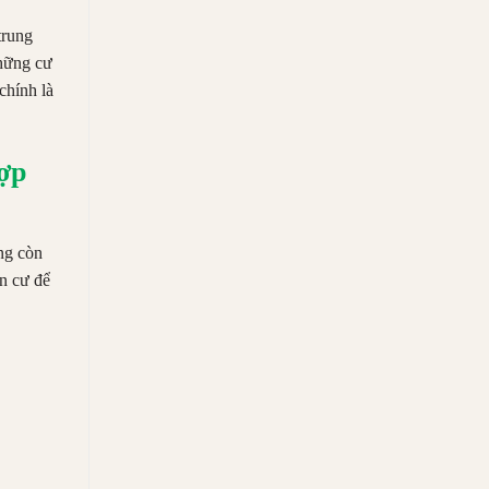
trung
những cư
chính là
ợp
ng còn
n cư để