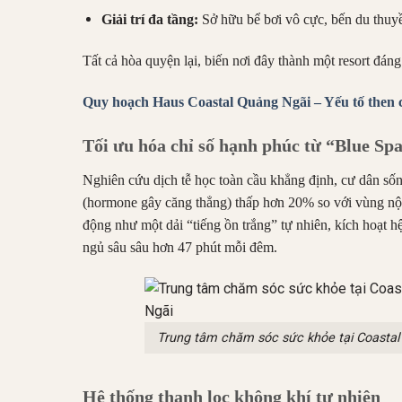
Giải trí đa tầng:
Sở hữu bể bơi vô cực, bến du thuyền
Tất cả hòa quyện lại, biến nơi đây thành một resort đán
Quy hoạch Haus Coastal Quảng Ngãi – Yếu tố then 
Tối ưu hóa chỉ số hạnh phúc từ “Blue Sp
Nghiên cứu dịch tễ học toàn cầu khẳng định, cư dân sốn
(hormone gây căng thẳng) thấp hơn 20% so với vùng nội
động như một dải “tiếng ồn trắng” tự nhiên, kích hoạt h
ngủ sâu sâu hơn 47 phút mỗi đêm.
Trung tâm chăm sóc sức khỏe tại Coastal 
Hệ thống thanh lọc không khí tự nhiên