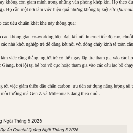
 nay không còn giam mình trong những văn phòng khép kín. Họ theo đuổ
). Họ cần một nơi làm việc hiệu quả nhưng không bị kiệt sức (
burnou
 các tiêu chuẩn khắt khe này thông qua:
các không gian co-working hiện đại, kết nối internet tốc độ cao, chuỗi
 các nhà khởi nghiệp trẻ dễ dàng kết nối với dòng chảy kinh tế toàn cầu
làm việc căng thẳng, người trẻ có thể ngay lập tức tham gia vào các h
 Giang, bơi lội tại bể bơi vô cực hoặc tham gia vào các câu lạc bộ chạ
tới việc giảm thiểu dấu chân carbon, ưu tiên sử dụng năng lượng tái t
vệ môi trường mà Gen Z và Millennials đang theo đuổi.
 Dự Án Coastal Quảng Ngãi Tháng 5 2026