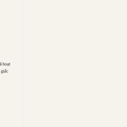
i
hoạt
 giấc