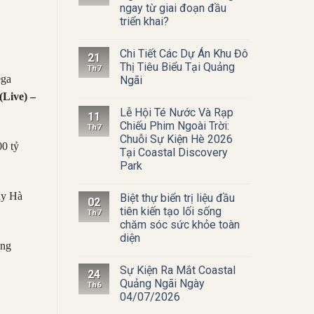
ngay từ giai đoạn đầu
triển khai?
Chi Tiết Các Dự Án Khu Đô
21
Thị Tiêu Biểu Tại Quảng
Th7
ega
Ngãi
(Live) –
Lễ Hội Té Nước Và Rạp
11
Chiếu Phim Ngoài Trời:
Th7
Chuỗi Sự Kiện Hè 2026
00 tỷ
Tại Coastal Discovery
Park
ay Hà
Biệt thự biển trị liệu đầu
02
tiên kiến tạo lối sống
Th7
chăm sóc sức khỏe toàn
diện
ông
Sự Kiện Ra Mắt Coastal
24
Quảng Ngãi Ngày
Th6
04/07/2026