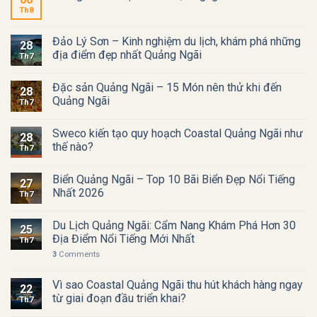
Th8
Đảo Lý Sơn – Kinh nghiệm du lịch, khám phá những
28
địa điểm đẹp nhất Quảng Ngãi
Th7
Đặc sản Quảng Ngãi – 15 Món nên thử khi đến
28
Quảng Ngãi
Th7
Sweco kiến tạo quy hoạch Coastal Quảng Ngãi như
28
thế nào?
Th7
Biển Quảng Ngãi – Top 10 Bãi Biển Đẹp Nổi Tiếng
27
Nhất 2026
Th7
Du Lịch Quảng Ngãi: Cẩm Nang Khám Phá Hơn 30
25
Địa Điểm Nổi Tiếng Mới Nhất
Th7
3
Comments
Vì sao Coastal Quảng Ngãi thu hút khách hàng ngay
22
từ giai đoạn đầu triển khai?
Th7