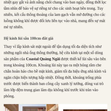
nhiệt gay gắt và ánh nắng chói chang vào ban ngày, đồng thời lọc
tầm nhìn để bảo vệ sự riêng tư cho các sinh hoạt bên trong
.
Tuy
nhiên, kết cấu thông thoáng của lam gạch vẫn mở đường cho các
luồng không khí được đối lưu liên tục vào nhà, mang đến sự mát
mẻ tự nhiên
.
Hệ kính lùi sâu 100cm đắt giá
Thay vì lắp kính sát mặt ngoài để tận dụng tối đa diện tích như
những ngôi nhà ống thông thường, hệ cửa kính tại một số dòng
sản phẩm của
C
oastal Quảng Ngãi
được thiết kế lùi sâu vào bên
trong khoảng
100cm
.
Khoảng lùi này tạo ra một bóng râm che
chắn hoàn hảo cho bề mặt kính, giảm tối đa hiệu ứng nhà kính và
ngăn chặn hiện tượng hấp nhiệt
.
Đồng thời, khoảng trống
phía
trước được biến thành ban công cây xanh lý tưởng, đóng vai trò
làm lớp đệm trung gian làm dịu không khí trước khi tràn vào
phòng
.