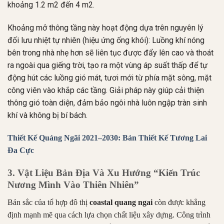
khoảng 1.2 m2 đến 4 m2.
Khoảng mở thông tầng này hoạt động dựa trên nguyên lý
đối lưu nhiệt tự nhiên (hiệu ứng ống khói): Luồng khí nóng
bên trong nhà nhẹ hơn sẽ liên tục được đẩy lên cao và thoát
ra ngoài qua giếng trời, tạo ra một vùng áp suất thấp để tự
động hút các luồng gió mát, tươi mới từ phía mặt sông, mặt
công viên vào khắp các tầng
.
Giải pháp này giúp cải thiện
thông gió toàn diện, đảm bảo ngôi nhà luôn ngập tràn sinh
khí và không bị bí bách
.
Thiết Kế Quảng Ngãi 2021–2030: Bản Thiết Kế Tương Lai
Đa Cực
3. Vật Liệu Bản Địa Và Xu Hướng “Kiến Trúc
Nương Mình Vào Thiên Nhiên”
Bản sắc của tổ hợp đô thị
coastal quang ngai
còn được khẳng
định mạnh mẽ qua cách lựa chọn chất liệu xây dựng
.
Công trình