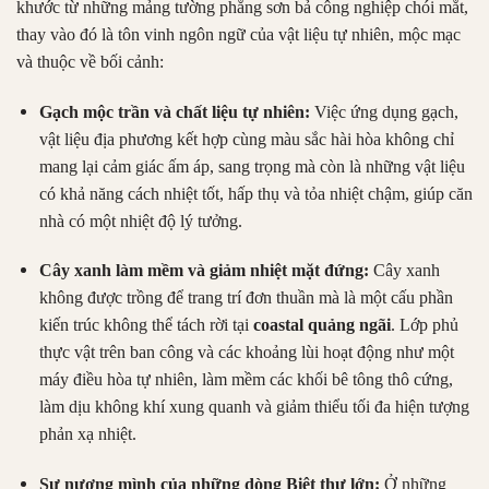
khước từ những mảng tường phẳng sơn bả công nghiệp chói mắt,
thay vào đó là tôn vinh ngôn ngữ của vật liệu tự nhiên, mộc mạc
và thuộc về bối cảnh
:
Gạch mộc trần và chất liệu tự nhiên:
Việc ứng dụng gạch,
vật liệu địa phương kết hợp cùng màu sắc hài hòa không chỉ
mang lại cảm giác ấm áp, sang trọng mà còn là những vật liệu
có khả năng cách nhiệt tốt, hấp thụ và tỏa nhiệt chậm, giúp căn
nhà có một nhiệt độ lý tưởng
.
Cây xanh làm mềm và giảm nhiệt mặt đứng:
Cây xanh
không được trồng để trang trí đơn thuần mà là một cấu phần
kiến trúc không thể tách rời tại
coastal quảng ngãi
.
Lớp phủ
thực vật trên ban công và các khoảng lùi hoạt động như một
máy điều hòa tự nhiên, làm mềm các khối bê tông thô cứng,
làm dịu không khí xung quanh và giảm thiểu tối đa hiện tượng
phản xạ nhiệt
.
Sự nương mình của những dòng Biệt thự lớn:
Ở những