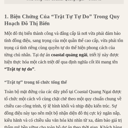
1. Biện Chứng Của “Trật Tự Tự Do” Trong Quy
Hoạch Đô Thị Biển
Một đô thị biển thành công và đẳng cấp là nơi vừa phải đảm bảo
tính đồng điệu, sang trọng của một quần thể cao cấp, vừa phải tôn
trọng cá tính riêng cùng quyền tự do thể hiện phong cách của
từng chủ nhân.
Tại dự án
coastal quảng ngãi
, triết lý này được
hiện thực hóa một cách triệt để qua định nghĩa cốt lõi mang tên
“Trật tự tự do”
.
“Trật tự” trong tổ chức tổng thể
Toàn bộ mặt đứng của các dãy phố tại Coastal Quang Ngai
được
tổ chức một cách vô cùng chặt chẽ theo một quy chuẩn chung về
chiều cao công trình, tỷ lệ hình khối và nhịp điệu kiến trúc
.
Sự
đồng điệu này tạo nên một bộ nhận diện đô thị cực kỳ ngăn nắp,
kiêu hãnh và có chiều sâu văn hóa khi nhìn từ xa, đảm bảo giá trị
thẩm mỹ bền vững cho toàn bộ dự án theo thời gian
.
Khách hàng