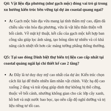
Q4: Vật liệu địa phương (như gạch mộc) đóng vai trò gì trong
xu hướng kiến trúc bền vững tại dự án coastal quang ngai?
A:
Gạch mộc bản địa vừa mang lại tính thẩm mỹ cao, đậm đà
chiều sâu văn hóa địa phương, vừa là vật liệu thân thiện với
bối cảnh
.
Về mặt kỹ thuật, kết cấu của gạch mộc kết hợp ban
công sâu giúp lọc ánh sáng, tạo bóng râm tự nhiên và có khả
năng cách nhiệt tốt hơn các mảng tường phẳng thông thường
.
Q5: Tại sao dòng Dinh biệt thự biển trị liệu cao cấp nhất tại
coastal quảng ngãi lại chỉ thiết kế cao 2 tầng?
A:
Đây là tư duy duy mỹ cao nhất của dự án: Kiến trúc chọn
cách lùi lại để thiên nhiên làm nhân vật chính
.
Việc hạ độ cao
xuống 2 tầng và trải rộng giúp dinh thự không bị thô cứng,
thuộc về bối cảnh, nhường không gian cho các lớp cây xanh,
hồ bơi và mặt nước bao bọc, tạo nên cấp độ nghỉ dưỡng và trị
liệu riêng tư tối cao
.