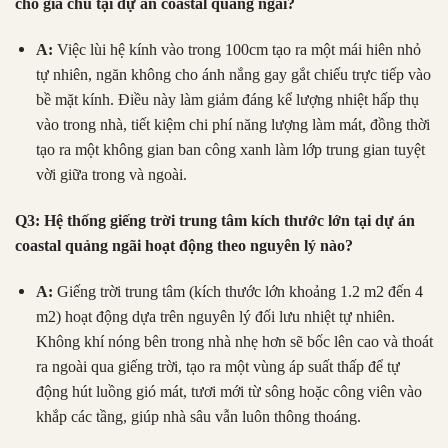
cho gia chủ tại dự án coastal quang ngai?
A:
Việc lùi hệ kính vào trong
100cm
tạo ra một mái hiên nhỏ
tự nhiên, ngăn không cho ánh nắng gay gắt chiếu trực tiếp vào
bề mặt kính
.
Điều này làm giảm đáng kể lượng nhiệt hấp thụ
vào trong nhà, tiết kiệm chi phí năng lượng làm mát, đồng thời
tạo ra một không gian ban công xanh làm lớp trung gian tuyệt
vời giữa trong và ngoài
.
Q3: Hệ thống giếng trời trung tâm kích thước lớn tại dự án
coastal quảng ngãi hoạt động theo nguyên lý nào?
A:
Giếng trời trung tâm (kích thước lớn khoảng
1.2 m2 đến 4
m2
) hoạt động dựa trên nguyên lý đối lưu nhiệt tự nhiên
.
Không khí nóng bên trong nhà nhẹ hơn sẽ bốc lên cao và thoát
ra ngoài qua giếng trời, tạo ra một vùng áp suất thấp để tự
động hút luồng gió mát, tươi mới từ sông hoặc công viên vào
khắp các tầng, giúp nhà sâu vẫn luôn thông thoáng
.