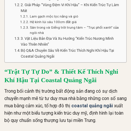
2. Giải Pháp “Vùng Đệm Vi Khí Hậu” – Khi Kiến Trúc Tự Làm
Mát
Lam gạch mộc lọc nắng và gió
Hệ kính lùi sâu 100cm đắt giá
Sân trong và Giếng trời trung tâm – “Trục phổi xanh” của
ngôi nhà
3. Vật Liệu Bản Địa Và Xu Hướng “Kiến Trúc Nương Mình
Vào Thiên Nhiên”
Bộ Q&A Chuyên Sâu Về Kiến Trúc Thích Nghi Khí Hậu Tại
Coastal Quảng Ngãi
“Trật Tự Tự Do” & Thiết Kế Thích Nghi
Khí Hậu Tại Coastal Quảng Ngãi
Trong bối cảnh thị trường bất động sản đang có sự dịch
chuyển mạnh mẽ từ tư duy mua nhà bằng những con số sang
mua bằng cảm xúc, tổ hợp đô thị
coastal quảng ngãi
xuất
hiện như một biểu tượng kiến trúc duy mỹ, định hình lại toàn
bộ quy chuẩn sống thượng lưu tại miền Trung
.