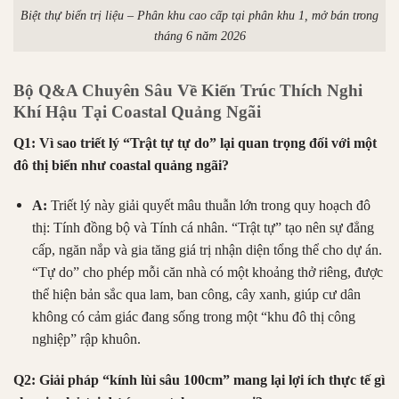
Biệt thự biển trị liệu – Phân khu cao cấp tại phân khu 1, mở bán trong
tháng 6 năm 2026
Bộ Q&A Chuyên Sâu Về Kiến Trúc Thích Nghi
Khí Hậu Tại Coastal Quảng Ngãi
Q1: Vì sao triết lý “Trật tự tự do” lại quan trọng đối với một
đô thị biển như coastal quảng ngãi?
A:
Triết lý này giải quyết mâu thuẫn lớn trong quy hoạch đô
thị: Tính đồng bộ và Tính cá nhân
.
“Trật tự” tạo nên sự đẳng
cấp, ngăn nắp và gia tăng giá trị nhận diện tổng thể cho dự án
.
“Tự do” cho phép mỗi căn nhà có một khoảng thở riêng, được
thể hiện bản sắc qua lam, ban công, cây xanh, giúp cư dân
không có cảm giác đang sống trong một “khu đô thị công
nghiệp” rập khuôn
.
Q2: Giải pháp “kính lùi sâu 100cm” mang lại lợi ích thực tế gì