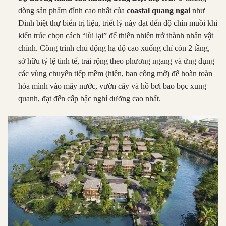
dòng sản phẩm đỉnh cao nhất của
coastal quang ngai
như
Dinh biệt thự biển trị liệu, triết lý này đạt đến độ chín muồi khi
kiến trúc chọn cách “lùi lại” để thiên nhiên trở thành nhân vật
chính
.
Công trình chủ động hạ độ cao xuống chỉ còn 2 tầng,
sở hữu tỷ lệ tinh tế, trải rộng theo phương ngang và ứng dụng
các vùng chuyển tiếp mềm (hiên, ban công mở) để hoàn toàn
hòa mình vào mây nước, vườn cây và hồ bơi bao bọc xung
quanh, đạt đến cấp bậc nghỉ dưỡng cao nhất
.