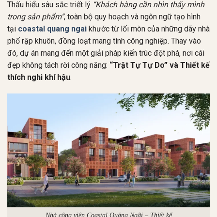
Thấu hiểu sâu sắc triết lý
“Khách hàng cần nhìn thấy mình
trong sản phẩm”
, toàn bộ quy hoạch và ngôn ngữ tạo hình
tại
coastal quang ngai
khước từ lối mòn của những dãy nhà
phố rập khuôn, đồng loạt mang tính công nghiệp
.
Thay vào
đó, dự án mang đến một giải pháp kiến trúc đột phá, nơi cái
đẹp không tách rời công năng:
“Trật Tự Tự Do” và Thiết kế
thích nghi khí hậu
.
Nhà công viên Coastal Quảng Ngãi – Thiết kế