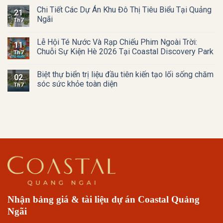
Chi Tiết Các Dự Án Khu Đô Thị Tiêu Biểu Tại Quảng
21
Ngãi
Th7
Lễ Hội Té Nước Và Rạp Chiếu Phim Ngoài Trời:
11
Chuỗi Sự Kiện Hè 2026 Tại Coastal Discovery Park
Th7
Biệt thự biển trị liệu đầu tiên kiến tạo lối sống chăm
02
sóc sức khỏe toàn diện
Th7
Nhận bảng giá & tài liệu dự án Coastal Quảng
Ngãi