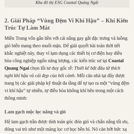
Khu đô thị ESG Coastal Quảng Ngãi
2. Giải Pháp “Vùng Đệm Vi Khí Hậu” – Khi Kiến
Trúc Tự Làm Mát
Miền Trung vốn gắn liền với cái nắng gay gắt đặc trưng và luồng
gió biển mang theo muối mặn.
Để giải quyết bài toán thời tiết
khắc nghiệt này, thay vì lạm dụng các thiết bị cơ điện hay điều
hòa công nghiệp ngốn năng lượng, các kiến trúc sư tại
Coastal
Quang Ngai
chọn lối tư duy gốc rễ:
Thiết kế bắt đầu từ thích
nghi khí hậu và cái đẹp của bối cảnh
. Mỗi căn nhà tại đây được
trang bị các giải pháp kỹ thuật đa tầng để tự tạo ra một “vùng đệm
vi khí hậu” tự nhiên, tự điều hòa không khí bên trong một cách
thông minh:
Lam gạch mộc lọc nắng và gió
Hệ lam gạch trần được tính toán góc đón gió và chắn nắng tối ưu,
đóng vai trò như một màng lọc cơ học bền bỉ
.
Nó cản bớt bức xạ